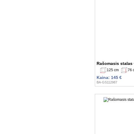
Rašomasis stalas
125 cm
76 
Kaina: 145 €
BA-GS112987