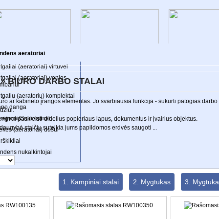
ltai
Skėčiai
modos
Lentynos
reca
Sofos ir kampai
ėslai
Stalai
ekybinės palapinės
Suoliukai
ndens aeratoriai
tgaliai (aeratoriai) virtuvei
ETAINĖS KOLEKCIJOS
PRIEŠKAMBARIO
VAIKŲ KAMBARI
KOLEKCIJOS
KOLEKCIJOS
tgaliai (aeratoriai) vonios
 » BIURO DARBO STALAI
mbariui
tgalių (aeratorių) komplektai
iuro ar kabineto įrangos elementas.
Jo svarbiausia funkcija - sukurti patogias darbo
no danga
džiui.
rėjimai/Sujungimai
 lengvai paskleisti didelius popieriaus lapus, dokumentus ir įvairius objektus.
daugybė stalčių suteikia jums papildomos erdvės saugoti ...
ekės (aeratoriai) dušui
rškikliai
ndens nukalkintojai
1. Kampiniai stalai
2. Mygtukas
3. Mygtuka