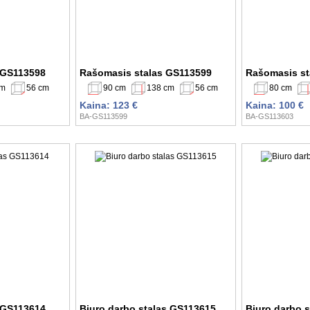
 GS113598
Rašomasis stalas GS113599
Rašomasis st
cm
56 cm
90 cm
138 cm
56 cm
80 cm
Kaina: 123 €
Kaina: 100 €
BA-GS113599
BA-GS113603
 GS113614
Biuro darbo stalas GS113615
Biuro darbo 