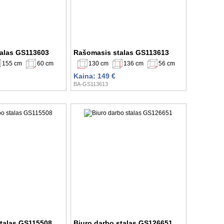
alas GS113603
Rašomasis stalas GS113613
155 cm
60 cm
130 cm
136 cm
56 cm
Kaina: 149 €
BA-GS113613
stalas GS115508
Biuro darbo stalas GS126651