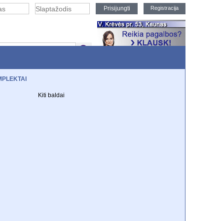
Registracija
PLEKTAI
EKCIJOS
Kiti baldai
m durim
TV staliukai
Knygų spintos
i