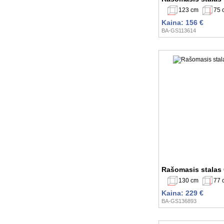
123 cm
75 
Kaina: 156 €
BA-GS113614
Rašomasis stalas
130 cm
77 
Kaina: 229 €
BA-GS136893