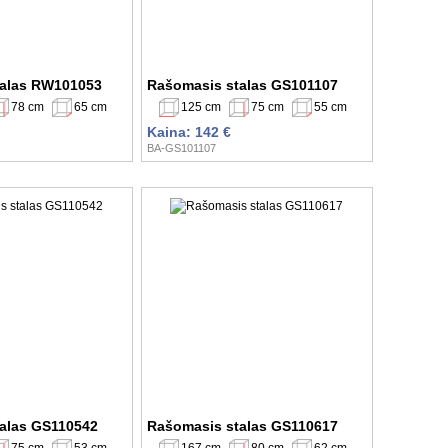
talas RW101053
Rašomasis stalas GS101107
78 cm
65 cm
125 cm
75 cm
55 cm
Kaina: 142 €
BA-GS101107
alas GS110542
Rašomasis stalas GS110617
75 cm
53 cm
167 cm
80 cm
62 cm