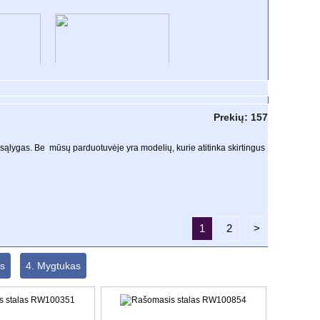
O
VONIOS KOLEKCIJOS
Prekių:
157
 sąlygas.
Be
mūsų parduotuvėje
yra modelių, kurie atitinka skirtingus
1
2
>
s
4. Mygtukas