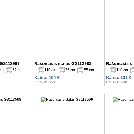
 GS112987
Rašomasis stalas GS112993
Rašomasis st
cm
57 cm
110 cm
75 cm
55 cm
110 cm
Kaina: 104 €
Kaina: 131 €
BA-GS112993
BA-GS112996