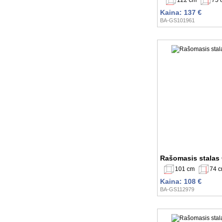
Kaina: 137 €
BA-GS101961
Rašomasis stalas
101 cm
74 
Kaina: 108 €
BA-GS112979