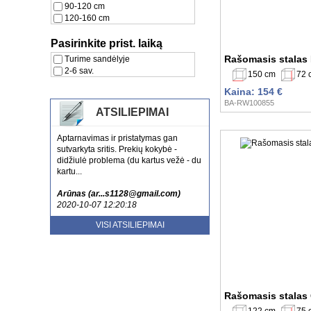
90-120 cm
120-160 cm
Pasirinkite prist. laiką
Rašomasis stalas
Turime sandėlyje
2-6 sav.
150 cm
72 
Kaina: 154 €
BA-RW100855
ATSILIEPIMAI
Aptarnavimas ir pristatymas gan
sutvarkyta sritis. Prekių kokybė -
didžiulė problema (du kartus vežė - du
kartu...
Arūnas (ar...s1128@gmail.com)
2020-10-07 12:20:18
Esu patenkinta jusu aptarnavimu ir
VISI ATSILIEPIMAI
kokybe. Tikrai rekomenduoju
nenusivylsite....
Laura (sa...lute@gmail.com)
2020-10-20 13:52:59
Rašomasis stalas
122 cm
75 