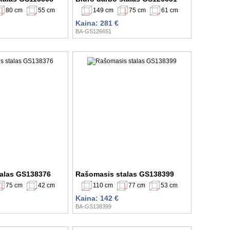
80 cm
55 cm
149 cm
75 cm
61 cm
Kaina: 281 €
BA-GS126651
alas GS138376
Rašomasis stalas GS138399
75 cm
42 cm
110 cm
77 cm
53 cm
Kaina: 142 €
BA-GS138399