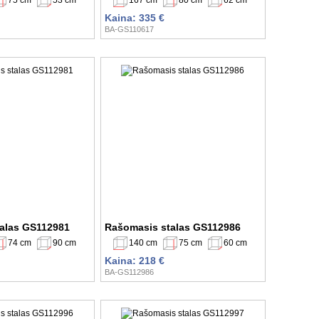
Kaina: 335 €
BA-GS110617
alas GS112981
Rašomasis stalas GS112986
74 cm
90 cm
140 cm
75 cm
60 cm
Kaina: 218 €
BA-GS112986