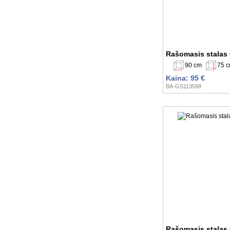
Rašomasis stalas
90 cm
75 
Kaina: 95 €
BA-GS113598
Rašomasis stalas