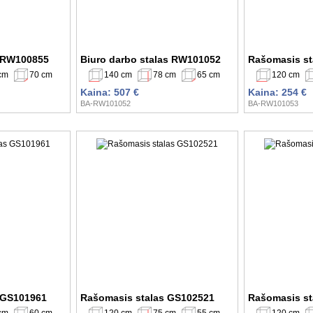
 RW100855
Biuro darbo stalas RW101052
Rašomasis s
cm
70 cm
140 cm
78 cm
65 cm
120 cm
Kaina: 507 €
Kaina: 254 €
BA-RW101052
BA-RW101053
 GS101961
Rašomasis stalas GS102521
Rašomasis st
cm
60 cm
120 cm
75 cm
55 cm
120 cm