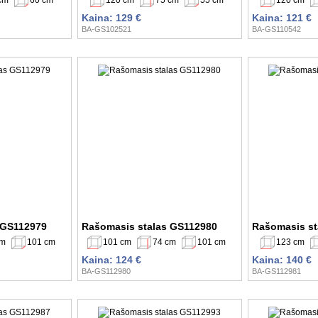
Kaina: 129 €
Kaina: 121 €
BA-GS102521
BA-GS110542
 GS112979
Rašomasis stalas GS112980
Rašomasis st
cm
101 cm
101 cm
74 cm
101 cm
123 cm
Kaina: 124 €
Kaina: 140 €
BA-GS112980
BA-GS112981