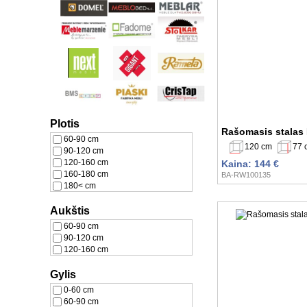
Plotis
Rašomasis stalas
60-90 cm
120 cm
77 
90-120 cm
120-160 cm
Kaina: 144 €
160-180 cm
BA-RW100135
180< cm
Aukštis
60-90 cm
90-120 cm
120-160 cm
Gylis
0-60 cm
60-90 cm