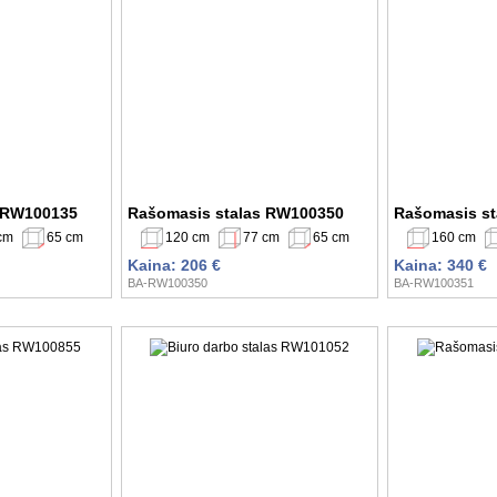
 RW100135
Rašomasis stalas RW100350
Rašomasis s
cm
65 cm
120 cm
77 cm
65 cm
160 cm
Kaina: 206 €
Kaina: 340 €
BA-RW100350
BA-RW100351