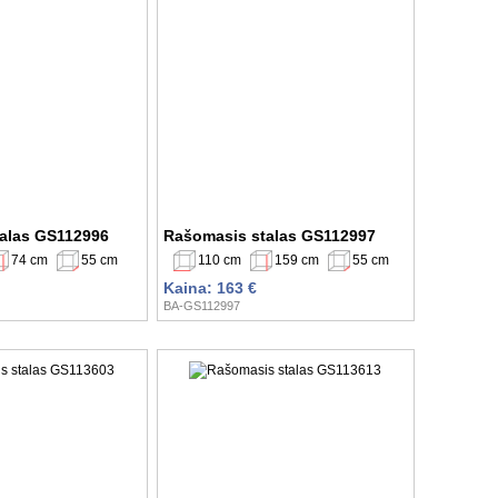
alas GS112996
Rašomasis stalas GS112997
74 cm
55 cm
110 cm
159 cm
55 cm
Kaina: 163 €
BA-GS112997