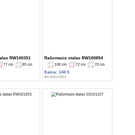
talas RW100351
Rašomasis stalas RW100854
77 cm
65 cm
100 cm
72 cm
70 cm
Kaina: 140 €
BA-RW100854