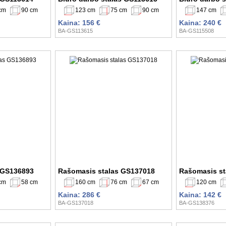
cm
90 cm
123 cm
75 cm
90 cm
147 cm
Kaina: 156 €
Kaina: 240 €
BA-GS113615
BA-GS115508
 GS136893
Rašomasis stalas GS137018
Rašomasis st
cm
58 cm
160 cm
76 cm
67 cm
120 cm
Kaina: 286 €
Kaina: 142 €
BA-GS137018
BA-GS138376