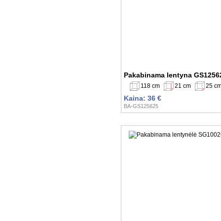
Pakabinama lentyna GS1256
118 cm
21 cm
25 c
Kaina: 36 €
BA-GS125625