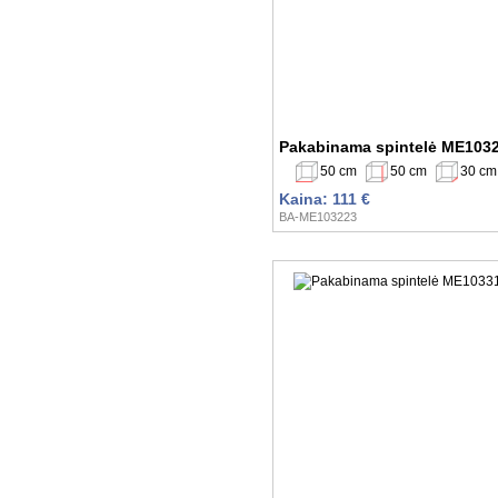
Laura (sa...lute@gmail.com)
2020-10-20 13:52:59
Pakabinama spintelė ME103
50 cm
50 cm
30 cm
Kaina: 111 €
BA-ME103223