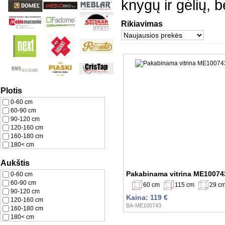
knygų ir gėlių, b
Rikiavimas
Plotis
0-60 cm
60-90 cm
90-120 cm
120-160 cm
160-180 cm
180< cm
Aukštis
Pakabinama vitrina ME10074
0-60 cm
60-90 cm
60 cm
115 cm
29 c
90-120 cm
Kaina: 119 €
120-160 cm
BA-ME100743
160-180 cm
180< cm