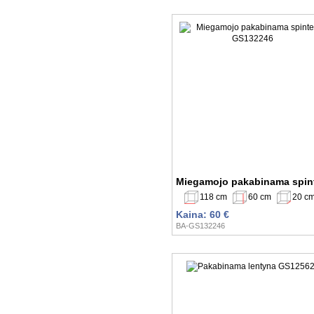
Miegamojo pakabinama spin
118 cm
60 cm
20 c
Kaina: 60 €
BA-GS132246