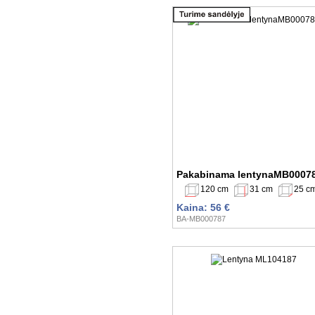
Pakabinama lentynaMB0007
120 cm
31 cm
25 c
Kaina: 56 €
BA-MB000787