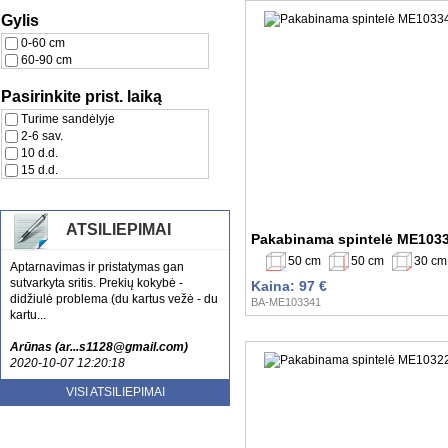
Gylis
0-60 cm
60-90 cm
Pasirinkite prist. laiką
Turime sandėlyje
2-6 sav.
10 d.d.
15 d.d.
ATSILIEPIMAI
Pakabinama spintelė ME103
50 cm
50 cm
30 cm
Aptarnavimas ir pristatymas gan
sutvarkyta sritis. Prekių kokybė -
Kaina: 97 €
didžiulė problema (du kartus vežė - du
BA-ME103341
kartu...
Arūnas (ar...s1128@gmail.com)
2020-10-07 12:20:18
Esu patenkinta jusu aptarnavimu ir
VISI ATSILIEPIMAI
kokybe. Tikrai rekomenduoju
nenusivylsite....