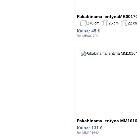
Pakabinama lentynaMB0017
170 cm
26 cm
22 c
Kaina: 45 €
BA-MB001709
Pakabinama lentyna MM101
Kaina: 131 €
BA-MM101642