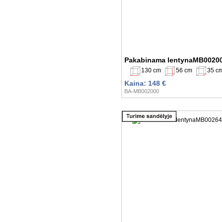
Pakabinama lentynaMB0020
130 cm
56 cm
35 c
Kaina: 148 €
BA-MB002000