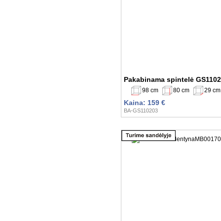
Pakabinama spintelė GS110
98 cm
80 cm
29 cm
Kaina: 159 €
BA-GS110203