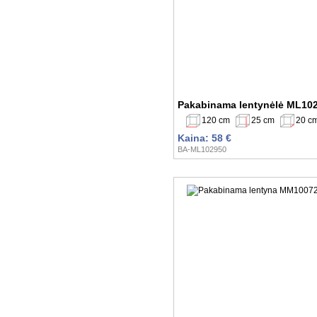
Pakabinama lentynėlė ML10
120 cm
25 cm
20 c
Kaina: 58 €
BA-ML102950