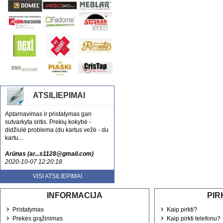
ATSILIEPIMAI
Aptarnavimas ir pristatymas gan
sutvarkyta sritis. Prekių kokybė -
didžiulė problema (du kartus vežė - du
kartu...
Arūnas (ar...s1128@gmail.com)
2020-10-07 12:20:18
Esu patenkinta jusu aptarnavimu ir
VISI ATSILIEPIMAI
kokybe. Tikrai rekomenduoju
nenusivylsite....
INFORMACIJA
PIR
Laura (sa...lute@gmail.com)
Pristatymas
Kaip pirkti?
2020-10-20 13:52:59
Prekės grąžinimas
Kaip pirkti telefonu?