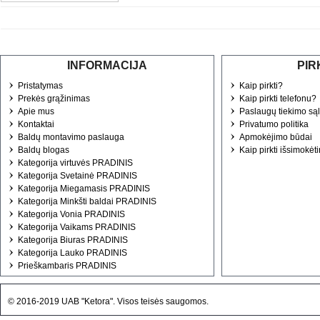
INFORMACIJA
PIR
Pristatymas
Kaip pirkti?
Prekės grąžinimas
Kaip pirkti telefonu?
Apie mus
Paslaugų tiekimo są
Kontaktai
Privatumo politika
Baldų montavimo paslauga
Apmokėjimo būdai
Baldų blogas
Kaip pirkti išsimokėt
Kategorija virtuvės PRADINIS
Kategorija Svetainė PRADINIS
Kategorija Miegamasis PRADINIS
Kategorija Minkšti baldai PRADINIS
Kategorija Vonia PRADINIS
Kategorija Vaikams PRADINIS
Kategorija Biuras PRADINIS
Kategorija Lauko PRADINIS
Prieškambaris PRADINIS
© 2016-2019 UAB "Ketora". Visos teisės saugomos.