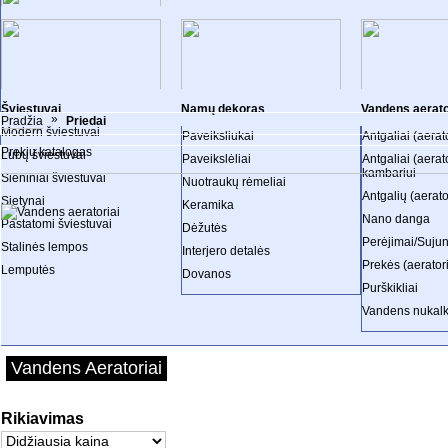
Lentynos
VONIOS KOLEKCIJOS
Gultai
Komodos
SKUBU
Pakabinamos lentynėlės
Horeca
1 D.
Spintelės
Krėslai
PRIEDAI
Prekybinės pal
Šviestuvai
Namų dekoras
Vandens aerato
»
Pradžia
Priedai
Modern šviestuvai
Paveiksliukai
Antgaliai (aerato
MIEGAMOJO KOLEKCIJOS
VIRTUVĖS KOLEKCIJOS
SVETAINĖS K
Prekių katalogas
Lubų šviestuvai
Paveikslėliai
Antgaliai (aerat
kambariui
Sieniniai šviestuvai
Nuotraukų rėmeliai
Antgalių (aerat
Sietynai
Keramika
Nano danga
Pastatomi šviestuvai
Dėžutės
Perėjimai/Suju
Stalinės lempos
Interjero detalės
Prekės (aeratori
Lemputės
Dovanos
Purškikliai
Vandens nukalki
Vandens Aeratoriai
Rikiavimas