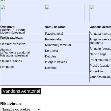
Lentynos
VONIOS KOLEKCIJOS
Gultai
Komodos
SKUBU
Pakabinamos lentynėlės
Horeca
1 D.
Spintelės
Krėslai
PRIEDAI
Prekybinės pal
Šviestuvai
Namų dekoras
Vandens aerato
»
Pradžia
Priedai
Modern šviestuvai
Paveiksliukai
Antgaliai (aerato
MIEGAMOJO KOLEKCIJOS
VIRTUVĖS KOLEKCIJOS
SVETAINĖS K
Prekių katalogas
Lubų šviestuvai
Paveikslėliai
Antgaliai (aerat
kambariui
Sieniniai šviestuvai
Nuotraukų rėmeliai
Antgalių (aerat
Sietynai
Keramika
Nano danga
Pastatomi šviestuvai
Dėžutės
Perėjimai/Suju
Stalinės lempos
Interjero detalės
Prekės (aeratori
Lemputės
Dovanos
Purškikliai
Vandens nukalki
Vandens Aeratoriai
Rikiavimas