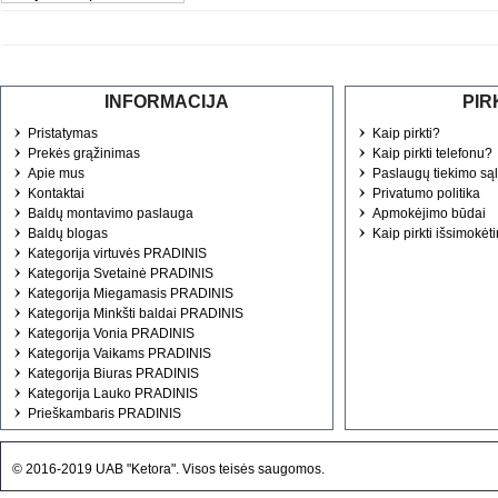
INFORMACIJA
PIR
Pristatymas
Kaip pirkti?
Prekės grąžinimas
Kaip pirkti telefonu?
Apie mus
Paslaugų tiekimo są
Kontaktai
Privatumo politika
Baldų montavimo paslauga
Apmokėjimo būdai
Baldų blogas
Kaip pirkti išsimokėt
Kategorija virtuvės PRADINIS
Kategorija Svetainė PRADINIS
Kategorija Miegamasis PRADINIS
Kategorija Minkšti baldai PRADINIS
Kategorija Vonia PRADINIS
Kategorija Vaikams PRADINIS
Kategorija Biuras PRADINIS
Kategorija Lauko PRADINIS
Prieškambaris PRADINIS
© 2016-2019 UAB "Ketora". Visos teisės saugomos.