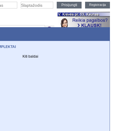
Registracija
PLEKTAI
EKCIJOS
Kiti baldai
m durim
TV staliukai
Knygų spintos
i