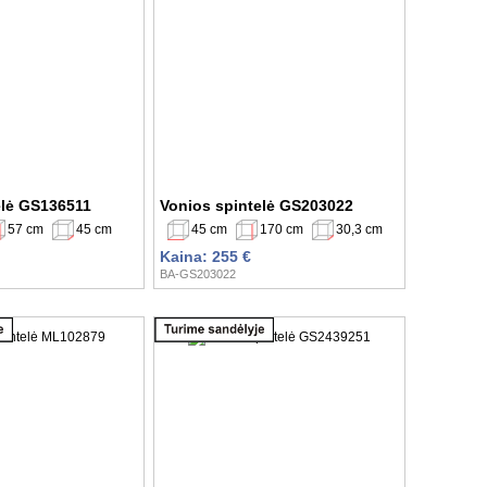
elė GS136511
Vonios spintelė GS203022
57 cm
45 cm
45 cm
170 cm
30,3 cm
Kaina: 255 €
BA-GS203022