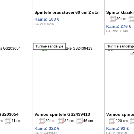
Spintelė praustuvei 60 cm 2 stalčiai
Spinta klasi
80 cm
Kaina: 183 €
BA-VL100207
Kaina: 276 €
BA-RW100140
 GS203054
Vonios spintelė GS2439413
Vonios spinte
cm
11 cm
80 cm
82 cm
46 cm
120 cm
Kaina: 322 €
Kaina: 92 €
BA-GS2439413
BA-GS203118