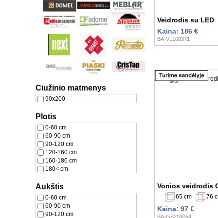
Veidrodis su LED
Kaina: 186 €
BA-VL100371
Čiužinio matmenys
90x200
Plotis
0-60 cm
60-90 cm
90-120 cm
120-160 cm
160-180 cm
180< cm
Vonios veidrodis
Aukštis
65 cm
76 
0-60 cm
60-90 cm
Kaina: 97 €
90-120 cm
BA-GS203054