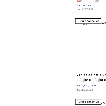
Kaina: 72 €
BA-GS211083
Vonios spintelė 
85 cm
81 
Kaina: 205 €
BA-LM100106