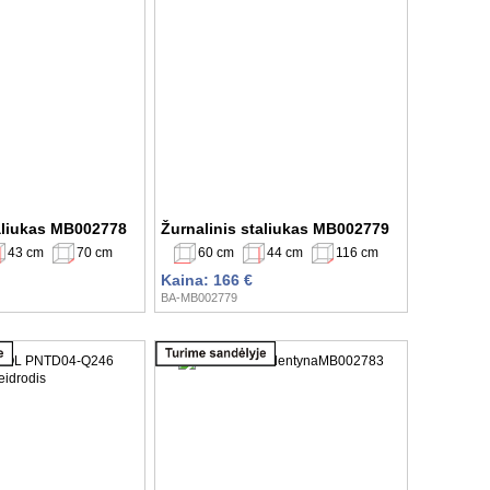
taliukas MB002778
Žurnalinis staliukas MB002779
43 cm
70 cm
60 cm
44 cm
116 cm
Kaina: 166 €
BA-MB002779