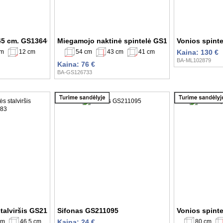
 45 cm. GS136401 SSAN
Miegamojo naktinė spintelė GS126733
Vonios spint
cm
12 cm
54 cm
43 cm
41 cm
Kaina: 130 €
BA-ML102879
Kaina: 76 €
BA-GS126733
stalviršis GS211083
Sifonas GS211095
Vonios spint
cm
46,5 cm
80 cm
Kaina: 24 €