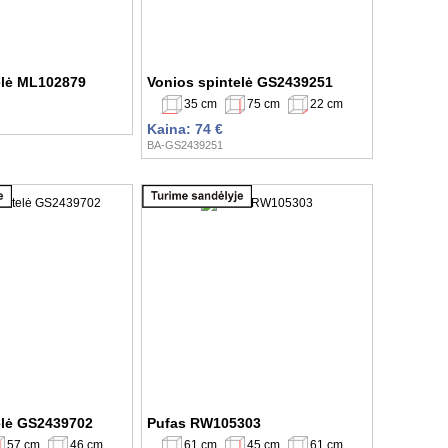
elė ML102879
Vonios spintelė GS2439251
35 cm
75 cm
22 cm
Kaina: 74 €
BA-GS2439251
elė GS2439702
Pufas RW105303
57 cm
46 cm
61 cm
45 cm
61 cm