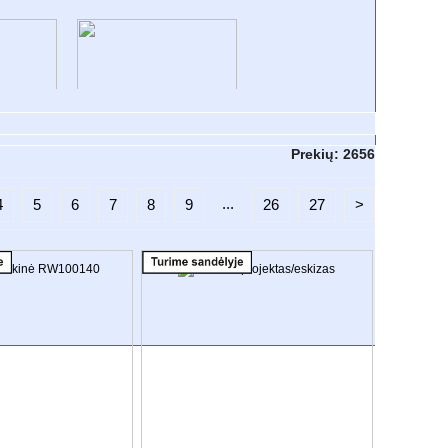
O
VONIOS KOLEKCIJOS
Prekių:
2656
...
4
5
6
7
8
9
26
27
>