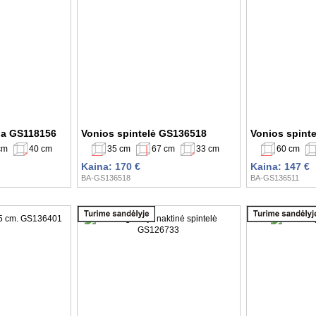
a GS118156
Vonios spintelė GS136518
Vonios spint
cm
40 cm
35 cm
67 cm
33 cm
60 cm
Kaina: 170 €
Kaina: 147 €
BA-GS136518
BA-GS136511