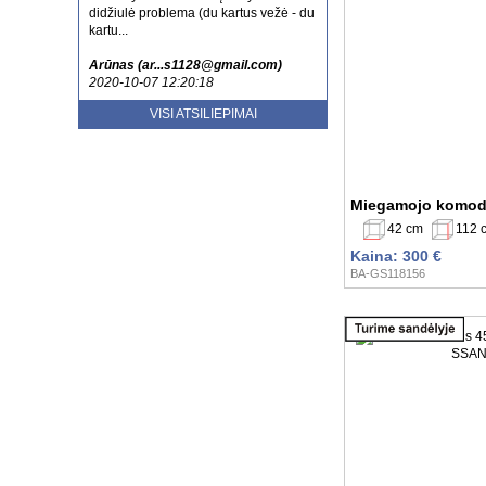
didžiulė problema (du kartus vežė - du
kartu...
Arūnas (ar...s1128@gmail.com)
2020-10-07 12:20:18
Esu patenkinta jusu aptarnavimu ir
VISI ATSILIEPIMAI
kokybe. Tikrai rekomenduoju
nenusivylsite....
Laura (sa...lute@gmail.com)
2020-10-20 13:52:59
Miegamojo komod
42 cm
112 
Kaina: 300 €
BA-GS118156