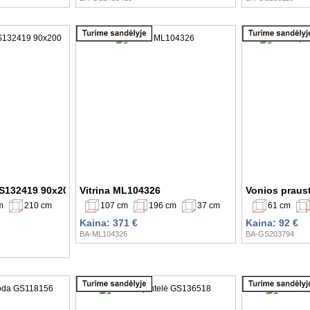
S132419 90x200
Vitrina ML104326
Vonios praus
m
210 cm
107 cm
196 cm
37 cm
61 cm
Kaina: 371 €
Kaina: 92 €
BA-ML104326
BA-GS203794