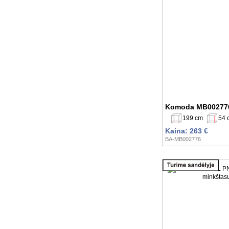
Komoda MB00277
199 cm
54 
Kaina: 263 €
BA-MB002776