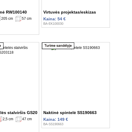
kinė RW100140
Virtuvės projektas/eskizas
205 cm
57 cm
Kaina: 54 €
BA-EK100030
lės stalviršis GS203118
Naktinė spintelė SS190663
2,5 cm
47 cm
Kaina: 149 €
BA-SS190663