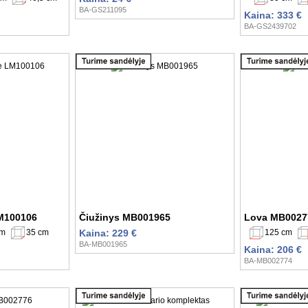
BA-GS211095
Kaina: 333 €
BA-GS2439702
LM100106
Čiužinys MB001965
Lova MB0027
cm
35 cm
125 cm
Kaina: 229 €
BA-MB001965
Kaina: 206 €
BA-MB002774