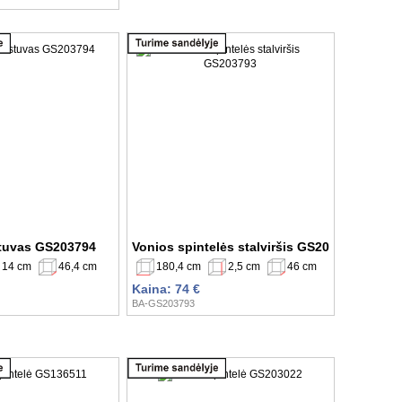
tuvas GS203794
Vonios spintelės stalviršis GS203793
14 cm
46,4 cm
180,4 cm
2,5 cm
46 cm
Kaina: 74 €
BA-GS203793