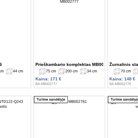
6
Prieškambario komplektas MB002777
Žurnalinis s
cm
44 cm
75 cm
200 cm
34 cm
70 cm
Kaina: 171 €
Kaina: 148 €
BA-MB002777
BA-MB002778