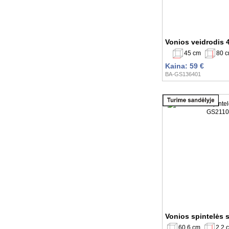
Vonios veidrodis
45 cm
80 
Kaina: 59 €
BA-GS136401
Vonios spintelės 
60,6 cm
2,2 