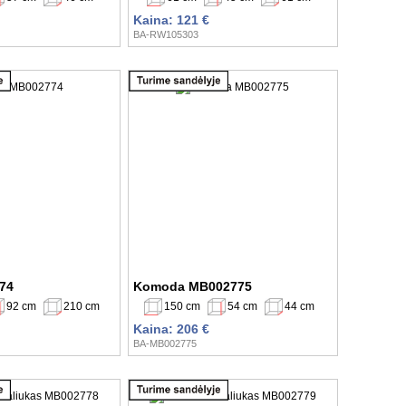
Kaina: 121 €
BA-RW105303
74
Komoda MB002775
92 cm
210 cm
150 cm
54 cm
44 cm
Kaina: 206 €
BA-MB002775