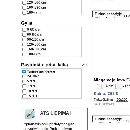
120-160 cm
160-180 cm
180< cm
Gylis
0-60 cm
60-90 cm
90-120 cm
120-160 cm
160-180 cm
180< cm
Pasirinkite prist. laiką
Visi
Turime sandėlyje
2-6 sav.
Miegamojo lova G
5 d.d.
94 cm
69 c
7 d.d.
10 d.d.
Kaina: 263 €
15 d.d.
Tinka čiužiniui:
90x200
BA-GS132419
ATSILIEPIMAI
Aptarnavimas ir pristatymas gan
sutvarkyta sritis. Prekių kokybė -