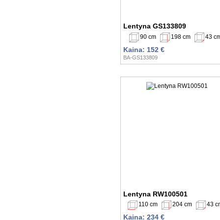
Lentyna GS133809
90 cm
198 cm
43 c
Kaina: 152 €
BA-GS133809
Lentyna RW100501
110 cm
204 cm
43 c
Kaina: 234 €