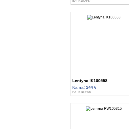
BA-IK100647
Lentyna IK100558
Kaina: 244 €
BA-IK100558