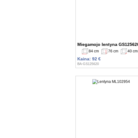
Miegamojo lentyna GS12562
84 cm
76 cm
40 cm
Kaina: 92 €
BA-GS125620