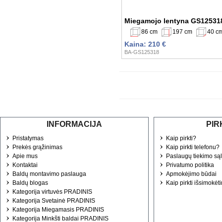
Miegamojo lentyna GS12531
86 cm
197 cm
40 c
Kaina: 210 €
BA-GS125318
INFORMACIJA
PIR
Pristatymas
Kaip pirkti?
Prekės grąžinimas
Kaip pirkti telefonu?
Apie mus
Paslaugų tiekimo są
Kontaktai
Privatumo politika
Baldų montavimo paslauga
Apmokėjimo būdai
Baldų blogas
Kaip pirkti išsimokėt
Kategorija virtuvės PRADINIS
Kategorija Svetainė PRADINIS
Kategorija Miegamasis PRADINIS
Kategorija Minkšti baldai PRADINIS