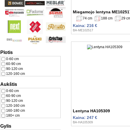
Miegamojo lentyna ME10251
74 cm
188 cm
29 c
Kaina: 216 €
BA-ME102517
Plotis
0-60 cm
60-90 cm
90-120 cm
120-160 cm
Aukštis
0-60 cm
60-90 cm
90-120 cm
120-160 cm
160-180 cm
Lentyna HA105309
180< cm
Kaina: 247 €
BA-HA105309
Gylis