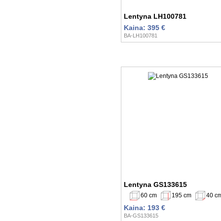
Lentyna LH100781
Kaina: 395 €
BA-LH100781
Lentyna GS133615
60 cm
195 cm
40 c
Kaina: 193 €
BA-GS133615