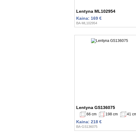
Lentyna ML102954
Kaina: 169 €
BA-ML102954
Lentyna GS136075
66 cm
198 cm
41 c
Kaina: 218 €
BA-GS136075