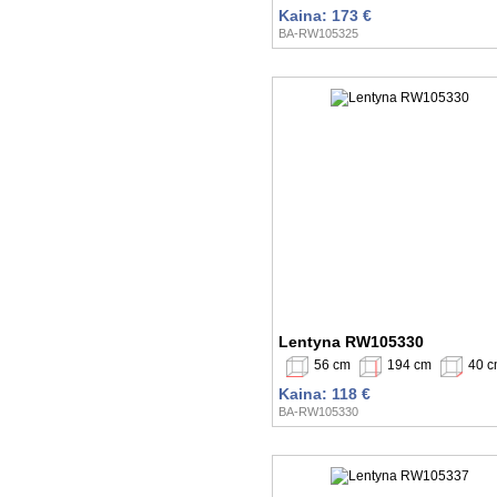
Kaina: 173 €
BA-RW105325
Lentyna RW105330
56 cm
194 cm
40 
Kaina: 118 €
BA-RW105330