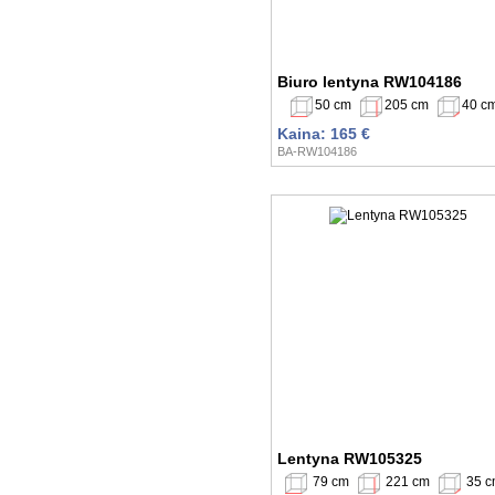
Biuro lentyna RW104186
50 cm
205 cm
40 c
Kaina: 165 €
BA-RW104186
Lentyna RW105325
79 cm
221 cm
35 