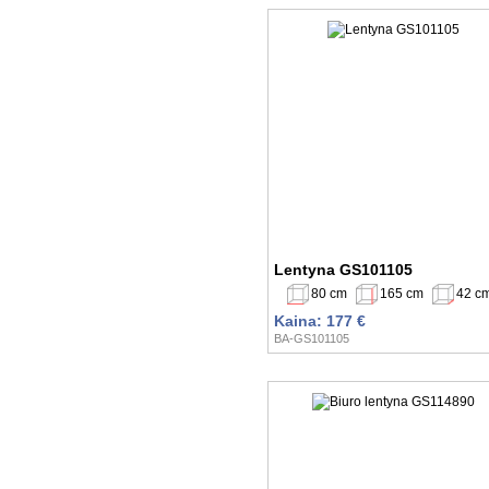
Lentyna GS101105
80 cm
165 cm
42 c
Kaina: 177 €
BA-GS101105