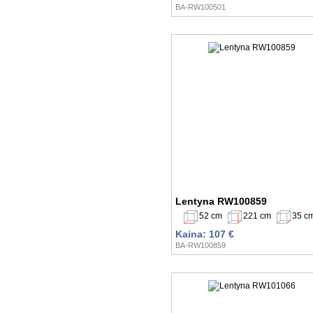
BA-RW100501
Lentyna RW100859
52 cm
221 cm
35 c
Kaina: 107 €
BA-RW100859