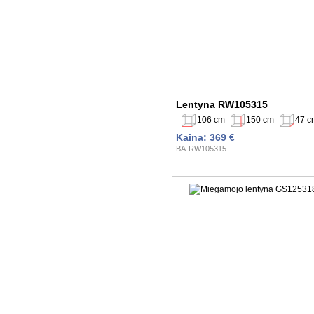
Lentyna RW105315
106 cm
150 cm
47 c
Kaina: 369 €
BA-RW105315