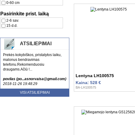
0-60 cm
Pasirinkite prist. laiką
2-6 sav.
15 d.d.
ATSILIEPIMAI
Prekės kokybiškos, pristatytos laiku,
malonus bendravimas
telefonu.Rekomenduosiu
draugams.Ačiū !...
Lentyna LH100575
povilas (po...asnorvaisa@gmail.com)
Kaina: 528 €
2018-11-26 19:48:29
BA-LH100575
Ne pirma karta pirkau prekės. Prekės
VISI ATSILIEPIMAI
atitinka. Labai patenkinta
bendravimu...
Svetlana (ar...onova.sw@gmail.com)
2020-09-25 11:21:35