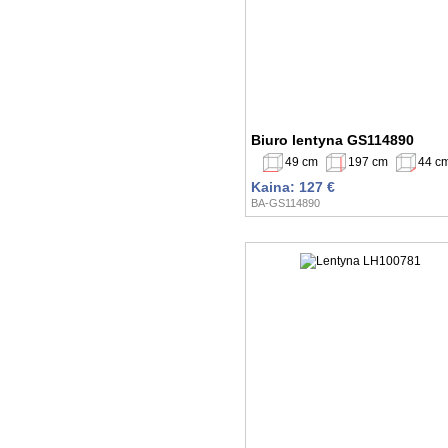
Biuro lentyna GS114890
49 cm
197 cm
44 c
Kaina: 127 €
BA-GS114890