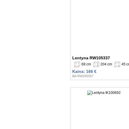
Lentyna RW105337
69 cm
204 cm
45 
Kaina: 166 €
BA-RW105337