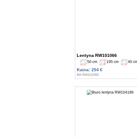
Lentyna RW101066
50 cm
195 cm
40 c
Kaina: 254 €
BA-RW101066