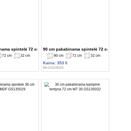
20
nama spintelė 72 cm W4 60 AV GS135021
90 cm pakabinama spintelė 72 cm W4 90 AV
72 cm
32 cm
90 cm
72 cm
32 cm
Kaina: 353 €
BA-GS135023