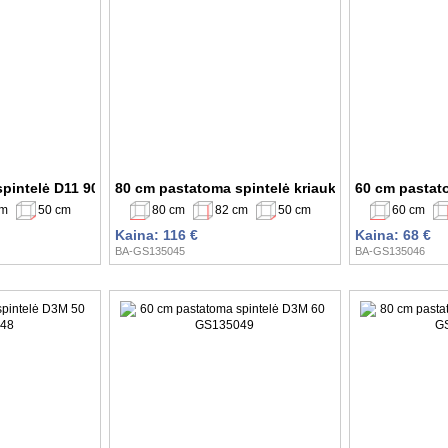
spintelė D11 90 GS135042
80 cm pastatoma spintelė kriauklei D8Z 80 GS13
60 cm pastat
cm
50 cm
80 cm
82 cm
50 cm
60 cm
Kaina: 116 €
Kaina: 68 €
BA-GS135045
BA-GS135046