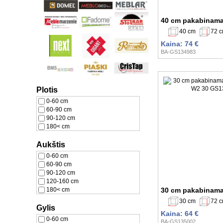
40 cm pakabinama
40 cm
72 
Kaina: 74 €
BA-GS134983
Plotis
0-60 cm
60-90 cm
90-120 cm
180< cm
Aukštis
0-60 cm
60-90 cm
90-120 cm
120-160 cm
180< cm
30 cm pakabinama
30 cm
72 
Gylis
Kaina: 64 €
0-60 cm
BA-GS135002