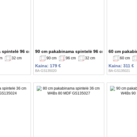
 spintelė 96 cm W4 80 GS135019
90 cm pakabinama spintelė 96 cm W4 90 GS1350
60 cm pakabi
cm
32 cm
90 cm
96 cm
32 cm
60 cm
Kaina: 179 €
Kaina: 311 €
BA-GS135020
BA-GS135021