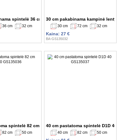
 GS135027
nama spintelė 36 cm W4Bs 90 MDF GS135029
30 cm pakabinama kampinė lentyna 72 cm 
36 cm
32 cm
30 cm
72 cm
32 cm
Kaina: 27 €
BA-GS135032
35035
oma spintelė 82 cm D1D 30 GS135036
40 cm pastatoma spintelė D1D 40 GS135037
82 cm
50 cm
40 cm
82 cm
50 cm