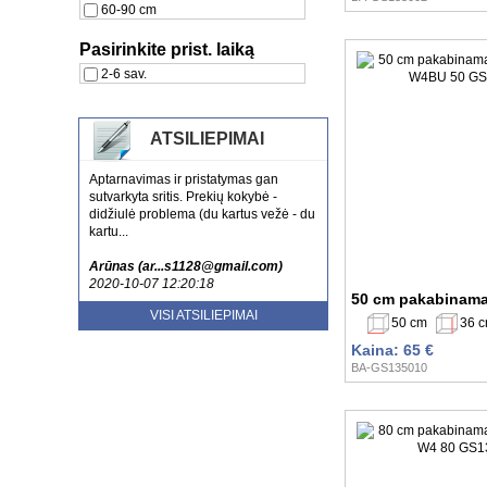
60-90 cm
Pasirinkite prist. laiką
2-6 sav.
ATSILIEPIMAI
Aptarnavimas ir pristatymas gan
sutvarkyta sritis. Prekių kokybė -
didžiulė problema (du kartus vežė - du
kartu...
Arūnas (ar...s1128@gmail.com)
2020-10-07 12:20:18
50 cm pakabinama
Esu patenkinta jusu aptarnavimu ir
VISI ATSILIEPIMAI
50 cm
36 
kokybe. Tikrai rekomenduoju
nenusivylsite....
Kaina: 65 €
BA-GS135010
Laura (sa...lute@gmail.com)
2020-10-20 13:52:59