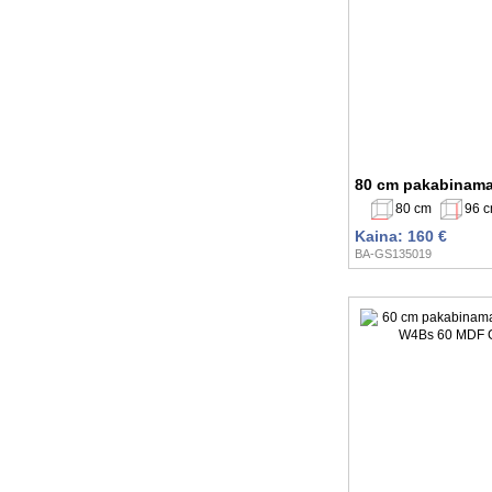
80 cm pakabinama
80 cm
96 
Kaina: 160 €
BA-GS135019