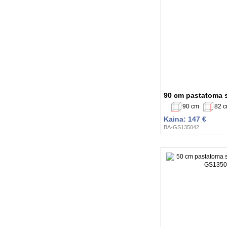
90 cm pastatoma 
90 cm
82 
Kaina: 147 €
BA-GS135042