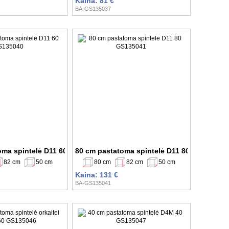
Kaina: 81 €
BA-GS135037
oma spintelė D11 60 GS135040
80 cm pastatoma spintelė D11 80 GS135041
82 cm
50 cm
80 cm
82 cm
50 cm
Kaina: 131 €
BA-GS135041