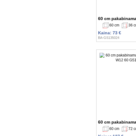
60 cm pakabinama
60 cm
36 
Kaina: 73 €
BA-GS135024
60 cm pakabinama
60 cm
72 