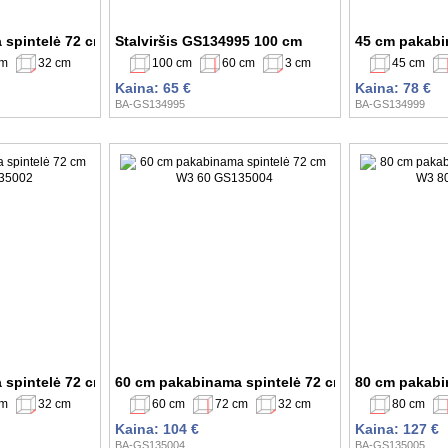
 spintelė 72 cm W2 40 GS134983
Stalviršis GS134995 100 cm
45 cm pakabi
cm
32 cm
100 cm
60 cm
3 cm
45 cm
Kaina: 65 €
Kaina: 78 €
BA-GS134995
BA-GS134999
 spintelė 72 cm W2 30 GS135002
60 cm pakabinama spintelė 72 cm W3 60 GS1350
80 cm pakabi
cm
32 cm
60 cm
72 cm
32 cm
80 cm
Kaina: 104 €
Kaina: 127 €
BA-GS135004
BA-GS135005