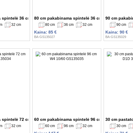
 spintelė 36 cm W4Bs 60 MDF GS135024
80 cm pakabinama spintelė 36 cm W4Bs 80 MDF
90 cm pakabi
cm
32 cm
80 cm
36 cm
32 cm
90 cm
Kaina: 85 €
Kaina: 90 €
BA-GS135027
BA-GS135029
 spintelė 72 cm W12 60 GS135034
60 cm pakabinama spintelė 96 cm W4 10/60 GS1
30 cm pastat
cm
32 cm
60 cm
96 cm
32 cm
30 cm