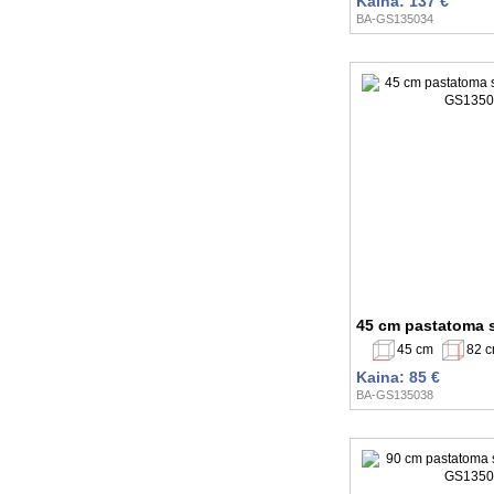
Kaina: 137 €
BA-GS135034
45 cm pastatoma 
45 cm
82 
Kaina: 85 €
BA-GS135038