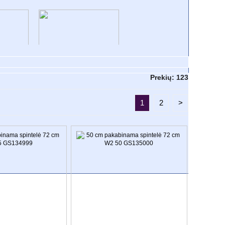
O
VONIOS KOLEKCIJOS
Prekių:
123
1
2
>