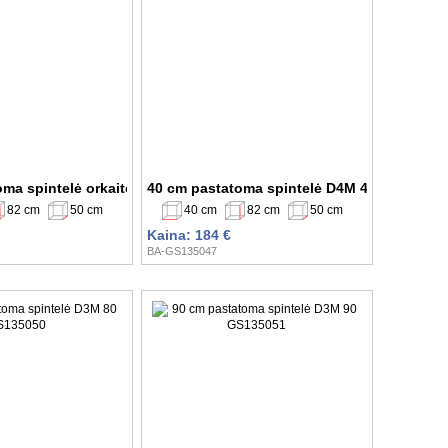
5045
oma spintelė orkaitei D11K 60 GS135046
40 cm pastatoma spintelė D4M 40 GS135047
82 cm
50 cm
40 cm
82 cm
50 cm
Kaina: 184 €
BA-GS135047