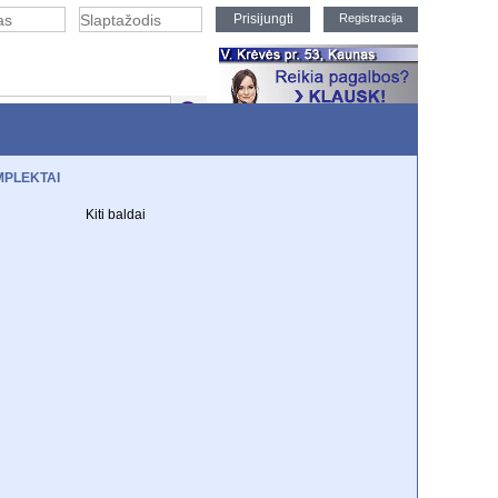
Registracija
PLEKTAI
EKCIJOS
Kiti baldai
m durim
TV staliukai
Knygų spintos
i