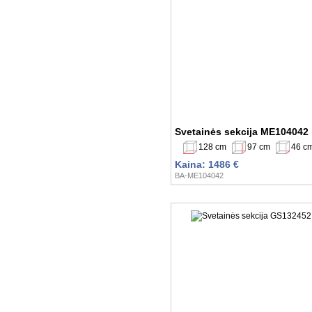
Svetainės sekcija ME104042
128 cm
97 cm
46 c
Kaina: 1486 €
BA-ME104042