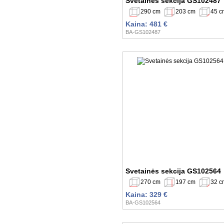
Svetainės sekcija GS102487
290 cm
203 cm
45 c
Kaina: 481 €
BA-GS102487
Svetainės sekcija GS102564
270 cm
197 cm
32 c
Kaina: 329 €
BA-GS102564