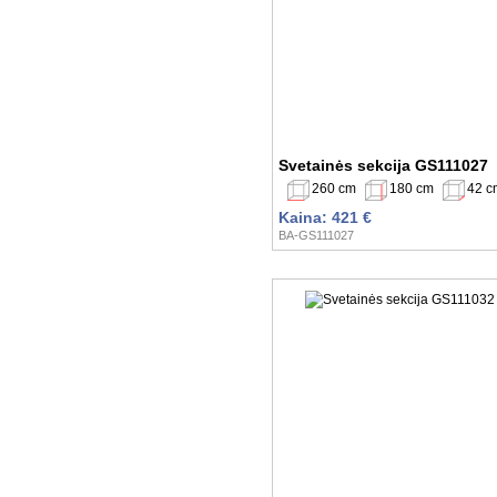
Svetainės sekcija GS111027
260 cm
180 cm
42 c
Kaina: 421 €
BA-GS111027