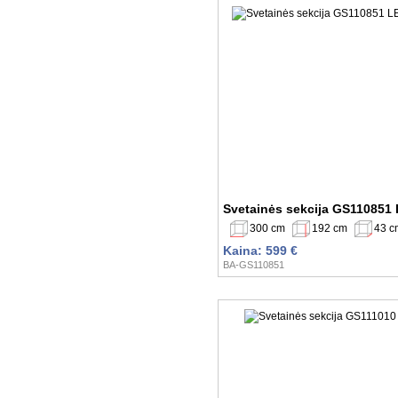
Svetainės sekcija GS110851
300 cm
192 cm
43 c
Kaina: 599 €
BA-GS110851