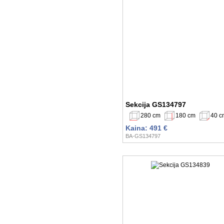
Sekcija GS134797
280 cm
180 cm
40 c
Kaina: 491 €
BA-GS134797