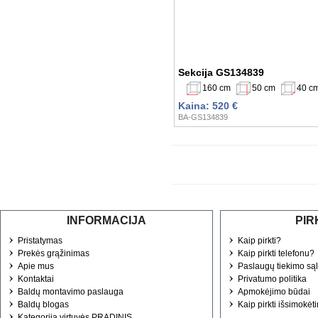
Sekcija GS134839
160 cm
50 cm
40 c
Kaina: 520 €
BA-GS134839
INFORMACIJA
PIR
Pristatymas
Kaip pirkti?
Prekės grąžinimas
Kaip pirkti telefonu?
Apie mus
Paslaugų tiekimo są
Kontaktai
Privatumo politika
Baldų montavimo paslauga
Apmokėjimo būdai
Baldų blogas
Kaip pirkti išsimokėt
Kategorija virtuvės PRADINIS