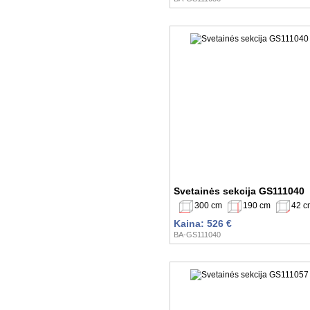
Svetainės sekcija GS111040
300 cm
190 cm
42 c
Kaina: 526 €
BA-GS111040