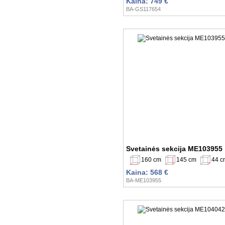
Kaina: 749 €
BA-GS117654
Svetainės sekcija ME103955
160 cm
145 cm
44 c
Kaina: 568 €
BA-ME103955