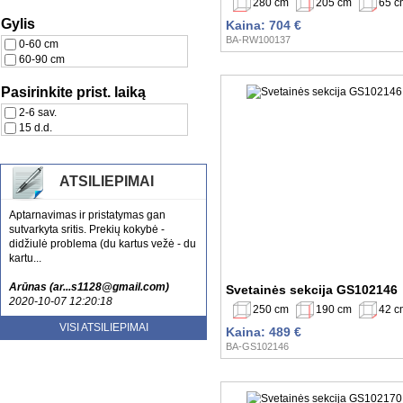
280 cm
205 cm
65 c
Gylis
Kaina: 704 €
BA-RW100137
0-60 cm
60-90 cm
Pasirinkite prist. laiką
2-6 sav.
15 d.d.
ATSILIEPIMAI
Aptarnavimas ir pristatymas gan
sutvarkyta sritis. Prekių kokybė -
didžiulė problema (du kartus vežė - du
kartu...
Arūnas (ar...s1128@gmail.com)
Svetainės sekcija GS102146
2020-10-07 12:20:18
250 cm
190 cm
42 c
Esu patenkinta jusu aptarnavimu ir
VISI ATSILIEPIMAI
Kaina: 489 €
kokybe. Tikrai rekomenduoju
BA-GS102146
nenusivylsite....
Laura (sa...lute@gmail.com)
2020-10-20 13:52:59