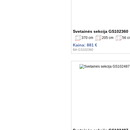
Svetainės sekcija GS102360
370 cm
205 cm
56 c
Kaina: 881 €
BA-GS102360