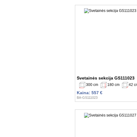
Svetainės sekcija GS111023
300 cm
180 cm
42 c
Kaina: 557 €
BA-GS111023