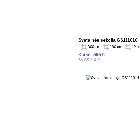
Svetainės sekcija GS111010
300 cm
180 cm
42 c
Kaina: 555 €
BA-GS111010