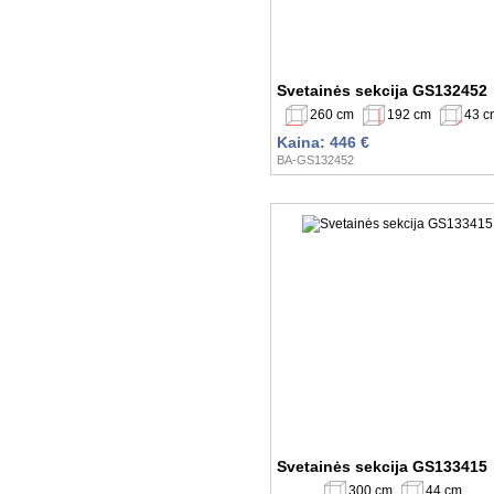
Svetainės sekcija GS132452
260 cm
192 cm
43 c
Kaina: 446 €
BA-GS132452
Svetainės sekcija GS133415
300 cm
44 cm