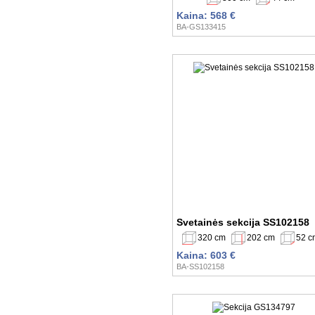
Kaina: 568 €
BA-GS133415
Svetainės sekcija SS102158
320 cm
202 cm
52 c
Kaina: 603 €
BA-SS102158