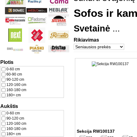
Sofos ir kamp
Svetainė
...
Rikiavimas
Plotis
0-60 cm
60-90 cm
90-120 cm
120-160 cm
160-180 cm
180< cm
Aukštis
0-60 cm
90-120 cm
120-160 cm
160-180 cm
Sekcija RW100137
180< cm