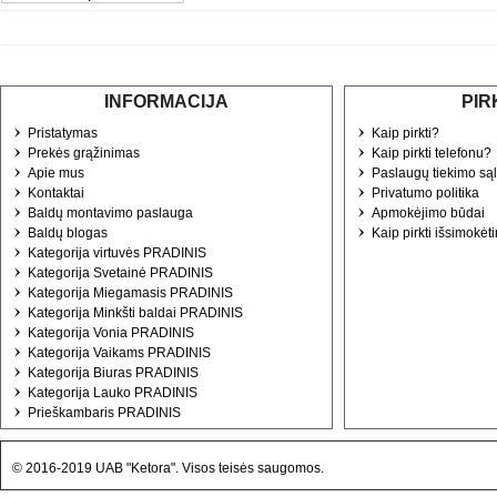
INFORMACIJA
PIR
Pristatymas
Kaip pirkti?
Prekės grąžinimas
Kaip pirkti telefonu?
Apie mus
Paslaugų tiekimo są
Kontaktai
Privatumo politika
Baldų montavimo paslauga
Apmokėjimo būdai
Baldų blogas
Kaip pirkti išsimokėt
Kategorija virtuvės PRADINIS
Kategorija Svetainė PRADINIS
Kategorija Miegamasis PRADINIS
Kategorija Minkšti baldai PRADINIS
Kategorija Vonia PRADINIS
Kategorija Vaikams PRADINIS
Kategorija Biuras PRADINIS
Kategorija Lauko PRADINIS
Prieškambaris PRADINIS
© 2016-2019 UAB "Ketora". Visos teisės saugomos.