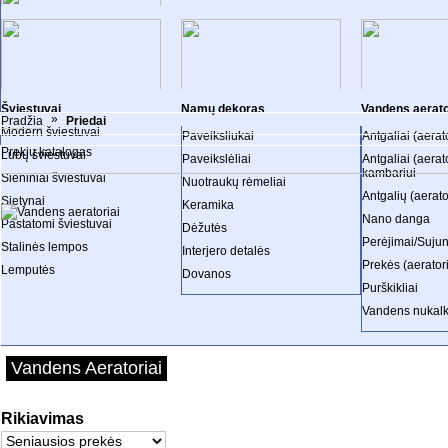
Lentynos
VONIOS KOLEKCIJOS
Gultai
Komodos
SKUBU
Pakabinamos lentynėlės
Horeca
1 D.
Spintelės
Krėslai
PRIEDAI
Prekybinės pal
Šviestuvai
Namų dekoras
Vandens aerato
»
Pradžia
Priedai
Modern šviestuvai
Paveiksliukai
Antgaliai (aerato
MIEGAMOJO KOLEKCIJOS
VIRTUVĖS KOLEKCIJOS
SVETAINĖS K
Prekių katalogas
Lubų šviestuvai
Paveikslėliai
Antgaliai (aerat
kambariui
Sieniniai šviestuvai
Nuotraukų rėmeliai
Antgalių (aerat
Sietynai
Keramika
Nano danga
Pastatomi šviestuvai
Dėžutės
Perėjimai/Suju
Stalinės lempos
Interjero detalės
Prekės (aeratori
Lemputės
Dovanos
Purškikliai
Vandens nukalki
Vandens Aeratoriai
Rikiavimas