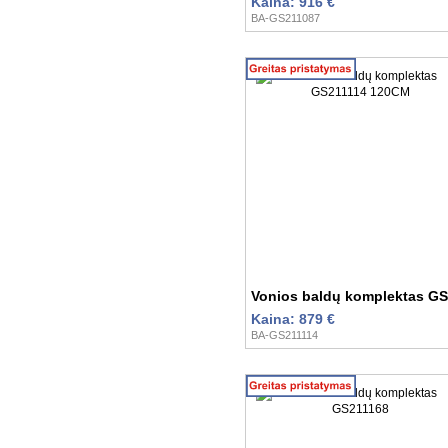
Kaina: 916 €
BA-GS211087
Vonios baldų komplektas G
Kaina: 879 €
BA-GS211114