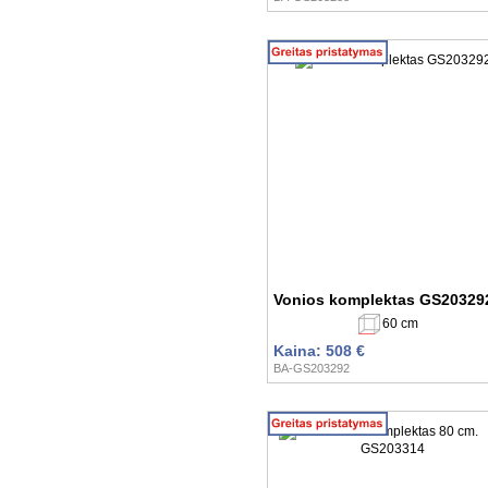
Vonios komplektas GS20329
60 cm
Kaina: 508 €
BA-GS203292