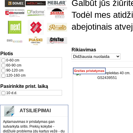
Galbūt jūs žiūri
Todėl mes atidži
abejotinais atvej
Rikiavimas
Plotis
0-60 cm
60-90 cm
90-120 cm
120-160 cm
Pasirinkite prist. laiką
10 d.d.
ATSILIEPIMAI
Aptarnavimas ir pristatymas gan
sutvarkyta sritis. Prekių kokybė -
didžiulė problema (du kartus vežė - du