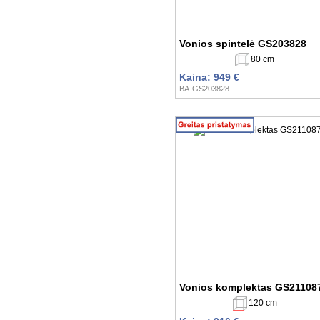
Vonios spintelė GS203828
80 cm
Kaina: 949 €
BA-GS203828
Vonios komplektas GS21108
120 cm