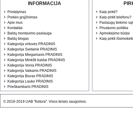
INFORMACIJA
PIR
Pristatymas
Kaip pirkti?
Prekės grąžinimas
Kaip pirkti telefonu?
Apie mus
Paslaugų tiekimo są
Kontaktai
Privatumo politika
Baldų montavimo paslauga
Apmokėjimo būdai
Baldų blogas
Kaip pirkti išsimokėt
Kategorija virtuvės PRADINIS
Kategorija Svetainė PRADINIS
Kategorija Miegamasis PRADINIS
Kategorija Minkšti baldai PRADINIS
Kategorija Vonia PRADINIS
Kategorija Vaikams PRADINIS
Kategorija Biuras PRADINIS
Kategorija Lauko PRADINIS
Prieškambaris PRADINIS
© 2016-2019 UAB "Ketora". Visos teisės saugomos.