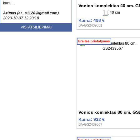
kartu...
Vonios komplektas 40 cm. 
40 cm
Arūnas (ar...s1128@gmail.com)
2020-10-07 12:20:18
Kaina: 498 €
Esu patenkinta jusu aptarnavimu ir
BA-GS2439551
VISI ATSILIEPIMAI
kokybe. Tikrai rekomenduoju
nenusivylsite....
Laura (sa...lute@gmail.com)
2020-10-20 13:52:59
Vonios komlektas 80 cm. GS
Kaina: 932 €
BA-GS2439567