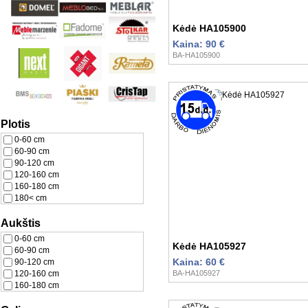
Kėdė HA105900
Kaina: 90 €
BA-HA105900
Plotis
0-60 cm
60-90 cm
90-120 cm
120-160 cm
160-180 cm
180< cm
Aukštis
0-60 cm
Kėdė HA105927
60-90 cm
Kaina: 60 €
90-120 cm
120-160 cm
BA-HA105927
160-180 cm