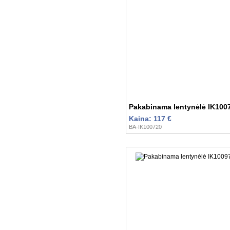
Pakabinama lentynėlė IK100
Kaina: 117 €
BA-IK100720