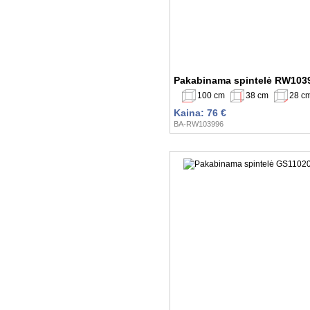
Pakabinama spintelė RW103
100 cm
38 cm
28 c
Kaina: 76 €
BA-RW103996