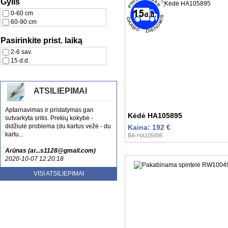
Gylis
0-60 cm
60-90 cm
Pasirinkite prist. laiką
2-6 sav.
15 d.d.
ATSILIEPIMAI
Aptarnavimas ir pristatymas gan
Kėdė HA105895
sutvarkyta sritis. Prekių kokybė -
didžiulė problema (du kartus vežė - du
Kaina: 192 €
kartu...
BA-HA105895
Arūnas (ar...s1128@gmail.com)
2020-10-07 12:20:18
Esu patenkinta jusu aptarnavimu ir
VISI ATSILIEPIMAI
kokybe. Tikrai rekomenduoju
nenusivylsite....
Laura (sa...lute@gmail.com)
2020-10-20 13:52:59