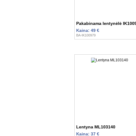
Pakabinama lentynėlė IK100
Kaina: 49 €
BA-IK100979
Lentyna ML103140
Kaina: 37 €