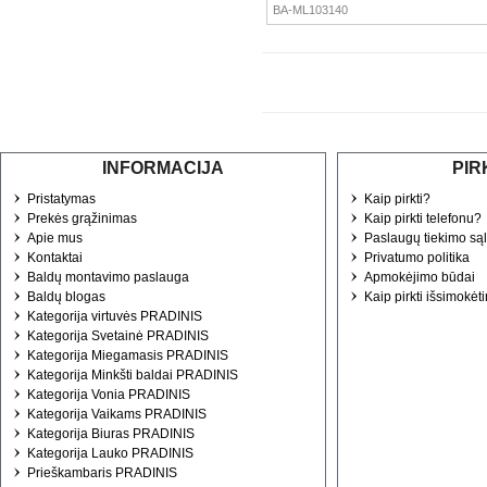
BA-ML103140
INFORMACIJA
PIR
Pristatymas
Kaip pirkti?
Prekės grąžinimas
Kaip pirkti telefonu?
Apie mus
Paslaugų tiekimo są
Kontaktai
Privatumo politika
Baldų montavimo paslauga
Apmokėjimo būdai
Baldų blogas
Kaip pirkti išsimokėt
Kategorija virtuvės PRADINIS
Kategorija Svetainė PRADINIS
Kategorija Miegamasis PRADINIS
Kategorija Minkšti baldai PRADINIS
Kategorija Vonia PRADINIS
Kategorija Vaikams PRADINIS
Kategorija Biuras PRADINIS
Kategorija Lauko PRADINIS
Prieškambaris PRADINIS