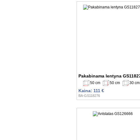
Pakabinama lentyna GS1182
50 cm
50 cm
30 cm
Kaina: 111 €
BA-GS118276