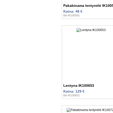
Pakabinama lentynėlė IK100
Kaina: 46 €
BA-IK100593
Lentyna IK100653
Kaina: 129 €
BA-IK100653