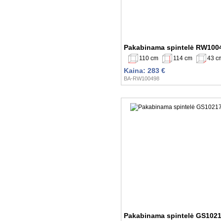
Pakabinama spintelė RW100
110 cm
114 cm
43 c
Kaina: 283 €
BA-RW100498
Pakabinama spintelė GS102