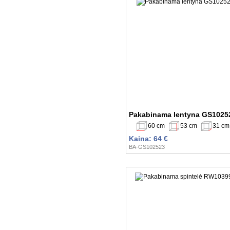
Pakabinama lentyna GS1025
60 cm
53 cm
31 cm
Kaina: 64 €
BA-GS102523