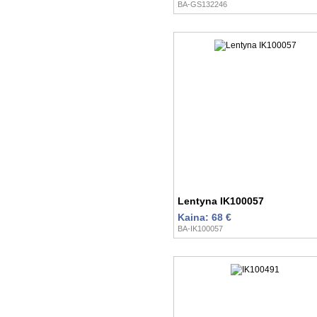
BA-GS132246
Lentyna IK100057
Kaina: 68 €
BA-IK100057