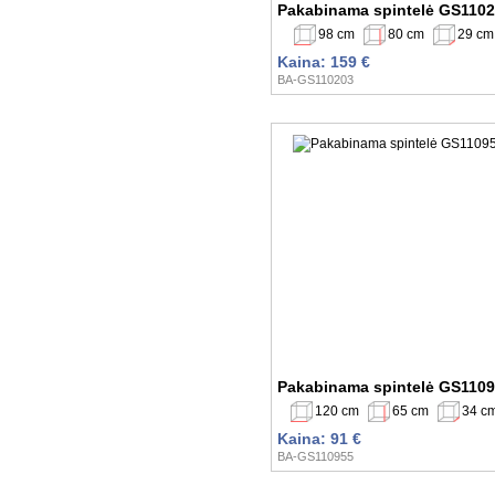
Pakabinama spintelė GS110
98 cm
80 cm
29 cm
Kaina: 159 €
BA-GS110203
Pakabinama spintelė GS110
120 cm
65 cm
34 c
Kaina: 91 €
BA-GS110955