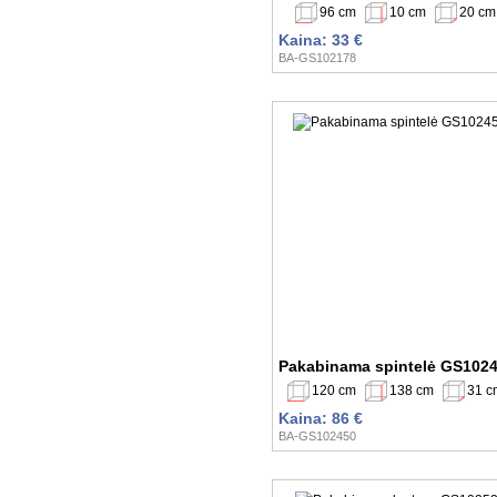
96 cm
10 cm
20 cm
Kaina: 33 €
BA-GS102178
Pakabinama spintelė GS102
120 cm
138 cm
31 c
Kaina: 86 €
BA-GS102450