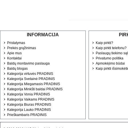
INFORMACIJA
PIR
Pristatymas
Kaip pirkti?
Prekės grąžinimas
Kaip pirkti telefonu?
Apie mus
Paslaugų tiekimo są
Kontaktai
Privatumo politika
Baldų montavimo paslauga
Apmokėjimo būdai
Baldų blogas
Kaip pirkti išsimokėt
Kategorija virtuvės PRADINIS
Kategorija Svetainė PRADINIS
Kategorija Miegamasis PRADINIS
Kategorija Minkšti baldai PRADINIS
Kategorija Vonia PRADINIS
Kategorija Vaikams PRADINIS
Kategorija Biuras PRADINIS
Kategorija Lauko PRADINIS
Prieškambaris PRADINIS