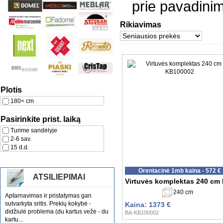
prie pavadinim
Rikiavimas
Plotis
180< cm
Pasirinkite prist. laiką
Turime sandėlyje
2-6 sav.
15 d.d.
Orentacinė 1mb kaina - 572 €
ATSILIEPIMAI
Virtuvės komplektas 240 cm
240 cm
Aptarnavimas ir pristatymas gan
sutvarkyta sritis. Prekių kokybė -
Kaina: 1373 €
didžiulė problema (du kartus vežė - du
BA-KB100002
kartu...