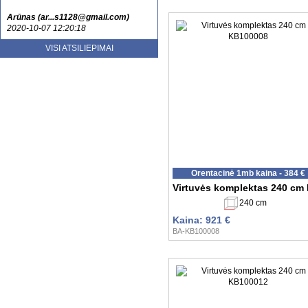
Arūnas (ar...s1128@gmail.com)
2020-10-07 12:20:18
Esu patenkinta jusu aptarnavimu ir
VISI ATSILIEPIMAI
kokybe. Tikrai rekomenduoju
nenusivylsite....
Laura (sa...lute@gmail.com)
2020-10-20 13:52:59
Orentacinė 1mb kaina - 384 €
Virtuvės komplektas 240 cm
240 cm
Kaina: 921 €
BA-KB100008