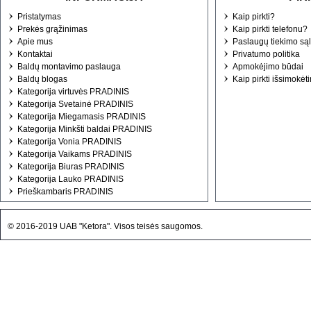
Pristatymas
Kaip pirkti?
Prekės grąžinimas
Kaip pirkti telefonu?
Apie mus
Paslaugų tiekimo są
Kontaktai
Privatumo politika
Baldų montavimo paslauga
Apmokėjimo būdai
Baldų blogas
Kaip pirkti išsimokėt
Kategorija virtuvės PRADINIS
Kategorija Svetainė PRADINIS
Kategorija Miegamasis PRADINIS
Kategorija Minkšti baldai PRADINIS
Kategorija Vonia PRADINIS
Kategorija Vaikams PRADINIS
Kategorija Biuras PRADINIS
Kategorija Lauko PRADINIS
Prieškambaris PRADINIS
© 2016-2019 UAB "Ketora". Visos teisės saugomos.