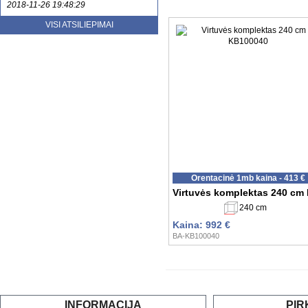
2018-11-26 19:48:29
Ne pirma karta pirkau prekės. Prekės
VISI ATSILIEPIMAI
atitinka. Labai patenkinta
bendravimu...
Svetlana (ar...onova.sw@gmail.com)
2020-09-25 11:21:35
Orentacinė 1mb kaina - 413 €
Virtuvės komplektas 240 cm
240 cm
Kaina: 992 €
BA-KB100040
INFORMACIJA
PIR