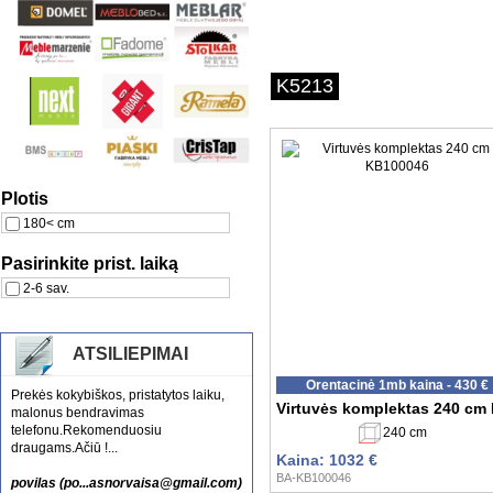
K5213
Plotis
180< cm
Pasirinkite prist. laiką
2-6 sav.
ATSILIEPIMAI
Orentacinė 1mb kaina - 430 €
Prekės kokybiškos, pristatytos laiku,
Virtuvės komplektas 240 cm
malonus bendravimas
telefonu.Rekomenduosiu
240 cm
draugams.Ačiū !...
Kaina: 1032 €
BA-KB100046
povilas (po...asnorvaisa@gmail.com)