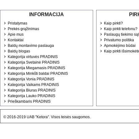
nenusivylsite....
Laura (sa...lute@gmail.com)
INFORMACIJA
PIR
2020-10-20 13:52:59
Pristatymas
Kaip pirkti?
Prekės grąžinimas
Kaip pirkti telefonu?
Apie mus
Paslaugų tiekimo są
Kontaktai
Privatumo politika
Baldų montavimo paslauga
Apmokėjimo būdai
Baldų blogas
Kaip pirkti išsimokėt
Kategorija virtuvės PRADINIS
Kategorija Svetainė PRADINIS
Kategorija Miegamasis PRADINIS
Kategorija Minkšti baldai PRADINIS
Kategorija Vonia PRADINIS
Kategorija Vaikams PRADINIS
Kategorija Biuras PRADINIS
Kategorija Lauko PRADINIS
Prieškambaris PRADINIS
© 2016-2019 UAB "Ketora". Visos teisės saugomos.