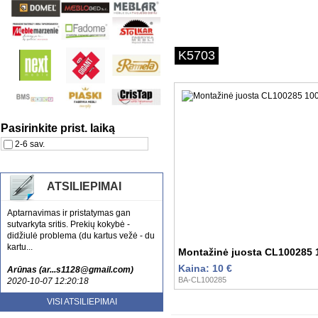
K5703
Pasirinkite prist. laiką
2-6 sav.
ATSILIEPIMAI
Aptarnavimas ir pristatymas gan
sutvarkyta sritis. Prekių kokybė -
didžiulė problema (du kartus vežė - du
kartu...
Montažinė juosta CL100285
Kaina: 10 €
Arūnas (ar...s1128@gmail.com)
BA-CL100285
2020-10-07 12:20:18
Esu patenkinta jusu aptarnavimu ir
VISI ATSILIEPIMAI
kokybe. Tikrai rekomenduoju