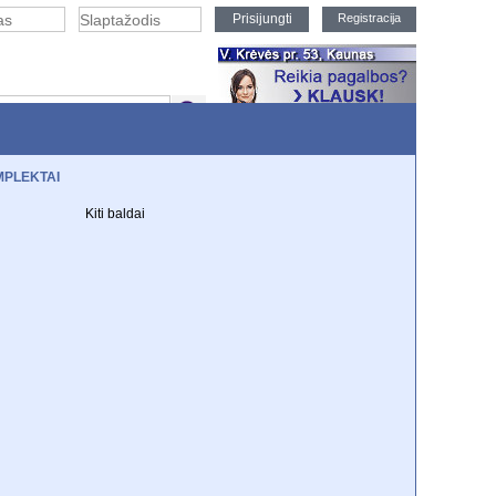
Registracija
PLEKTAI
EKCIJOS
Kiti baldai
m durim
TV staliukai
Knygų spintos
i