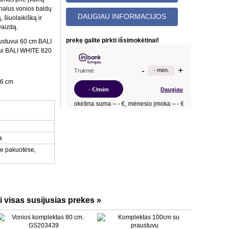
onalus vonios baldų
DAUGIAU INFORMACIJOS
 šiuolaikišką ir
vaizdą.
prekę galite pirkti išsimokėtinai!
ustuvui 60 cm BALI
vui BALI WHITE 820
6 cm
a
me pakuotėse,
 visas susijusias prekes »