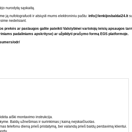
jo nurodytą sąskaitą.
e ją nufotografuoti ir atsiųsti mums elektroniniu paštu:
info
@
lenkijosbaldai24.lt
s
osime nedelsiant.
prekės ar paslaugos galite pateikti Valstybinei vartotojų teisių apsaugos tarny
toriniams padaliniams apskrityse
)
ar u
ž
pildyti pra
š
ymo form
ą
EGS platformoje.
nsumers/odr/
idėta aiški montavimo instrukcija.
akyme. Baldų užnešimas ir surinkimas į kainą neįskaičiuotas.
amas telefonu dieną prieš pristatymą, bei valandą prieš baldų perdavimą klientui.
ortu.