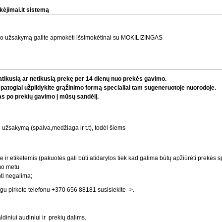
ėjimai.lt sistemą
o užsakymą galite apmokėti išsimokėtinai su MOKILIZINGAS
patikusią ar netikusią prekę per 14 dienų nuo prekės gavimo.
i patogiai užpildykite grąžinimo formą specialiai tam sugeneruotoje
nuorodoje
.
s po prekių gavimo į mūsų sandėlį.
akymą (spalva,medžiaga ir t.t), todėl šiems
r etiketemis (pakuotės gali būti atidarytos tiek kad galima būtų apžiūrėti prekės spa
imo metu
nti negalima;
eigu pirkote telefonu +370 656 88181
susisiekite ->
.
diniui audiniui ir prekių dalims.