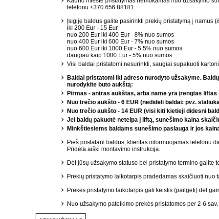
Kauno mieste pristatymas nemokamas nuo užsakymo sumos 
telefonu +370 656 88181.
Įsigiję baldus galite pasirinkti prekių pristatymą į namus (
iki 200 Eur - 15 Eur
nuo 200 Eur iki 400 Eur - 8% nuo sumos
nuo 400 Eur iki 600 Eur - 7% nuo sumos
nuo 600 Eur iki 1000 Eur - 5.5% nuo sumos
daugiau kaip 1000 Eur - 5% nuo sumos
Visi baldai pristatomi nesurinkti, saugiai supakuoti kar
Baldai pristatomi iki adreso nurodyto užsakyme. Baldų 
nurodykite buto aukštą:
Pirmas - antras aukštas, arba name yra įrengtas liftas
Nuo trečio aukšto - 6 EUR (nedideli baldai: pvz. staliuka
Nuo trečio aukšto - 14 EUR (visi kiti kietieji didesni bald
Jei baldų pakuotė netelpa į liftą, sunešimo kaina skai
Minkštiesiems baldams sunešimo paslauga ir jos kaina 
Pieš pristatant baldus, klientas informuojamas telefonu d
Pridėta aiški montavimo instrukcija.
Dėl jūsų užsakymo statuso bei pristatymo termino galite tei
Prekių pristatymo laikotarpis pradedamas skaičiuoti nuo t
Prekės pristatymo laikotarpis gali keistis (pailgėti) dėl ga
Nuo užsakymo pateikimo prekės pristatomos per 2-6 sav. Pr