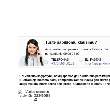
Turite papildomų klausimų?
Aš su malonumu pateiksiu Jums reikalingą inform
penktadienio 09:00-18:00.
TELEFONAS
EL. PAŠTAS
+370 656 88181
info@apsipirklenki
Dėl vaizduoklio ypatybių baldų spalvos gali skirtis nuo pateiktų 
Nuotraukoje matoma baldų komplekto komplektacija gali skirtis (
Jeigu trūksta informacijos apie prekę, skambinkite telefonu +37