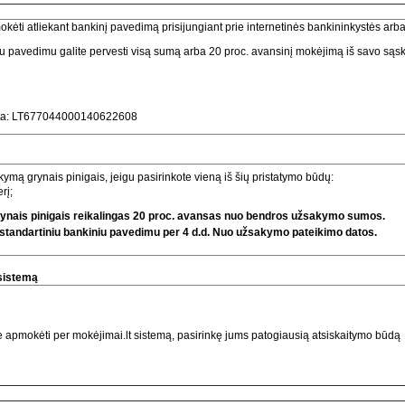
ėti atliekant bankinį pavedimą prisijungiant prie internetinės bankininkystės arba
iu pavedimu galite pervesti visą sumą arba 20 proc. avansinį mokėjimą iš savo sąs
aita: LT677044000140622608
ymą grynais pinigais, jeigu pasirinkote vieną iš šių pristatymo būdų:
rį;
 grynais pinigais reikalingas 20 proc. avansas nuo bendros užsakymo sumos.
i standartiniu bankiniu pavedimu per 4 d.d. Nuo užsakymo pateikimo datos.
 sistemą
 apmokėti per mokėjimai.lt sistemą, pasirinkę jums patogiausią atsiskaitymo būdą