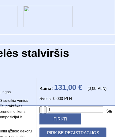
O
VONIOS KOLEKCIJOS
lės stalviršis
131,00 €
Kaina:
(0,00 PLN)
lingas.
Svoris: 0,000 PLN
3 suteikia vonios
 Tai praktiškas
Šią
sprendimo, kuris
ompozicijai ir
aukliu ąžuolo dekoru
PIRK BE REGISTRACIJOS
amas prie įvairių