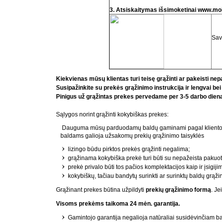
3. Atsiskaitymas išsimoketinai www.mok
Sav
Kiekvienas mūsų klientas turi teisę grąžinti ar pakeisti ne
Susipažinkite su prekės grąžinimo instrukcija ir lengvai be
Pinigus už grąžintas prekes pervedame per 3-5 darbo diena
Sąlygos norint grąžinti kokybiškas prekes:
Dauguma mūsų parduodamų baldų gaminami pagal kliento užs
baldams galioja užsakomų prekių grąžinimo taisyklės
lizingo būdu pirktos prekės grąžinti negalima;
grąžinama kokybiška prekė turi būti su nepažeista pakuote i
prekė privalo būti tos pačios komplektacijos kaip ir įsigij
kokybiškų, tačiau bandytų surinkti ar surinktų baldų grąži
Grąžinant prekes būtina užpildyti
prekių grąžinimo formą
. J
Visoms prekėms taikoma 24 mėn. garantija.
Gamintojo garantija negalioja natūraliai susidėvinčiam bal