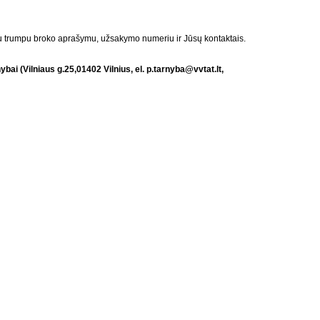
u trumpu broko aprašymu, užsakymo numeriu ir Jūsų kontaktais.
bai (Vilniaus g.25,01402 Vilnius, el.
p.tarnyba
@vvtat.lt
,