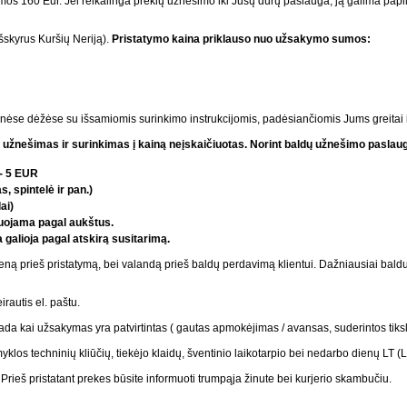
160 Eur. Jei reikalinga prekių užnešimo iki Jūsų durų paslauga, ją galima papild
išskyrus Kuršių Neriją).
Pristatymo kaina priklauso nuo užsakymo sumos:
toninėse dėžėse su išsamiomis surinkimo instrukcijomis, padėsiančiomis Jums greita
užnešimas ir surinkimas į kainą neįskaičiuotas. Norint baldų užnešimo paslaugo
 - 5 EUR
s, spintelė ir pan.)
ai)
čiuojama pagal aukštus.
galioja pagal atskirą susitarimą.
ieną prieš pristatymą, bei valandą prieš baldų perdavimą klientui. Dažniausiai baldu
rautis el. paštu.
ada kai užsakymas yra patvirtintas ( gautas apmokėjimas / avansas, suderintos tiksl
myklos techninių kliūčių, tiekėjo klaidų, šventinio laikotarpio bei nedarbo dienų LT (
ieš pristatant prekes būsite informuoti trumpąja žinute bei kurjerio skambučiu.