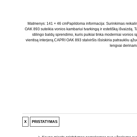
Matmenys: 141 × 46 cmPapildoma informacija: Surinkimas reikalin
OAK 893 suteikia vonios kambariui tvarkingą ir estetišką išvaizdą. T
stilingo baldų sprendimo, kuris puikiai tinka moderniai vonios s
vientisą interjerą.CAPRI OAK 893 stalviršis išsiskiria patraukliu ąžu
lengvai derinama
X
PRISTATYMAS