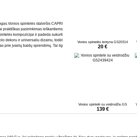
gas.Vonios spintelės stalviršis CAPRI
ai praktiškas pasirinkimas ieškantiems
pintelės kompozicijai ir padeda sukurti
olo dekoru ir universaliu dizainu, todėl
Vonios spintelės lentyna GS20314
s prie įvairių baldų sprendimų. Tai ilg
20 €
Vonios spintelė su veidrodžiu GS
139 €