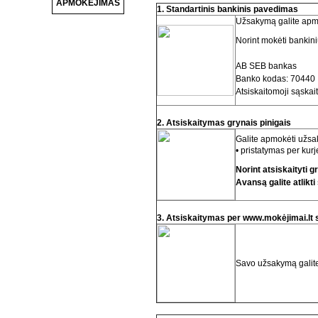
APMOKĖJIMAS
1. Standartinis bankinis pavedimas
Užsakymą galite apmok
Norint mokėti bankin
AB SEB bankas
Banko kodas: 70440
Atsiskaitomoji sąsk
2. Atsiskaitymas grynais pinigais
Galite apmokėti užsak
• pristatymas per kurje
Norint atsiskaityti
Avansą galite atlikt
3. Atsiskaitymas per www.mokėjimai.lt
Savo užsakymą galite