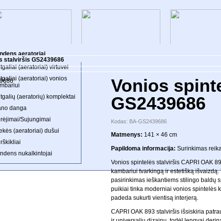
ltai
Skėčiai
modos
Lentynos
reca
Sofos ir kampai
ėslai
Stalai
ekybinės palapinės
Suoliukai
ndens aeratoriai
ės stalviršis GS2439686
tgaliai (aeratoriai) virtuvei
ETAINĖS KOLEKCIJOS
PRIEŠKAMBARIO
VAIKŲ KAMBARI
KOLEKCIJOS
KOLEKCIJOS
tgaliai (aeratoriai) vonios
Vonios spinte
mbariui
tgalių (aeratorių) komplektai
GS2439686
no danga
rėjimai/Sujungimai
Kodas: BA-GS2439686
ekės (aeratoriai) dušui
Matmenys:
141 × 46 cm
rškikliai
Papildoma informacija:
Surinkimas reika
ndens nukalkintojai
Vonios spintelės stalviršis CAPRI OAK 89
kambariui tvarkingą ir estetišką išvaizdą.
pasirinkimas ieškantiems stilingo baldų 
puikiai tinka moderniai vonios spintelės k
padeda sukurti vientisą interjerą.
CAPRI OAK 893 stalviršis išsiskiria patr
ir universaliu dizainu, todėl lengvai derin