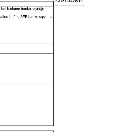
KAIP GRĄŽINTI?
 bet kuriame banko skyriuje.
kaitos į mūsų SEB banko sąskaitą.