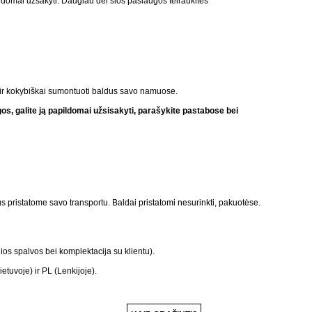
omai užsakyti. Daugiau dėl šios paslaugos teiraukitės
i ir kokybiškai sumontuoti baldus savo namuose.
s, galite ją papildomai užsisakyti, parašykite pastabose bei
s pristatome savo transportu. Baldai pristatomi nesurinkti, pakuotėse.
ios spalvos bei komplektacija su klientu).
Lietuvoje) ir PL (Lenkijoje).