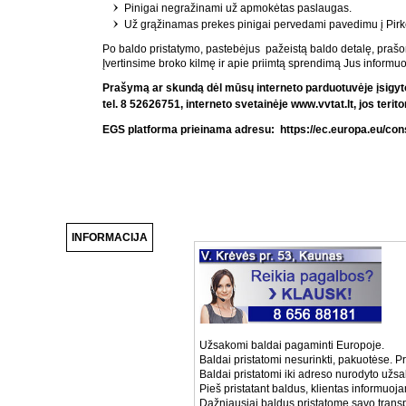
Pinigai negražinami už apmokėtas paslaugas.
Už grąžinamas prekes pinigai pervedami pavedimu į Pirkė
Po baldo pristatymo, pastebėjus pažeistą baldo detalę, prašom
Įvertinsime broko kilmę ir apie priimtą sprendimą Jus informu
Prašymą ar skundą dėl mūsų interneto parduotuvėje įsigytos 
tel. 8 52626751, interneto svetain
ė
je
www.vvtat.lt
, jos teri
EGS platforma prieinama adresu:
https://ec.europa.eu/co
INFORMACIJA
Užsakomi baldai pagaminti Europoje.
Baldai pristatomi nesurinkti, pakuotėse. Pr
Baldai pristatomi iki adreso nurodyto užs
Pieš pristatant baldus, klientas informuoj
Dažniausiai baldus pristatome savo transp