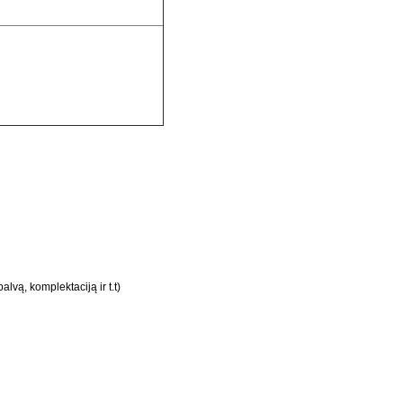
lvą, komplektaciją ir t.t)