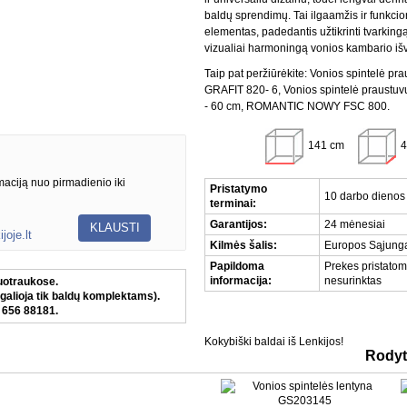
baldų sprendimų. Tai ilgaamžis ir funkci
elementas, padedantis užtikrinti tvarkingą,
vizualiai harmoningą vonios kambario iš
Taip pat peržiūrėkite:
Vonios spintelė pra
GRAFIT 820- 6
,
Vonios spintelė praustu
- 60 cm
,
ROMANTIC NOWY FSC 800
.
141 cm
4
aciją nuo pirmadienio iki
Pristatymo
10 darbo dienos
terminai:
Garantijos:
24 mėnesiai
KLAUSTI
joje.lt
Kilmės šalis:
Europos Sąjung
Papildoma
Prekes pristato
informacija:
nesurinktas
nuotraukose.
galioja tik baldų komplektams).
0 656 88181.
Kokybiški baldai iš Lenkijos!
Rodyti